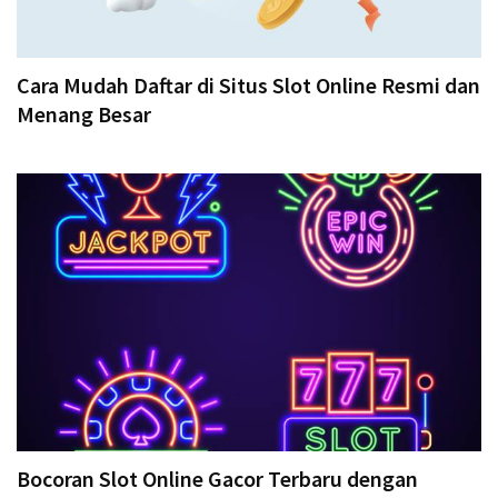
Cara Mudah Daftar di Situs Slot Online Resmi dan
Menang Besar
Bocoran Slot Online Gacor Terbaru dengan