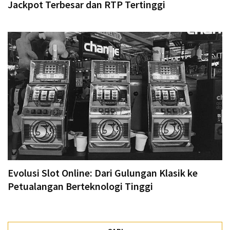
Jackpot Terbesar dan RTP Tertinggi
Evolusi Slot Online: Dari Gulungan Klasik ke
Petualangan Berteknologi Tinggi