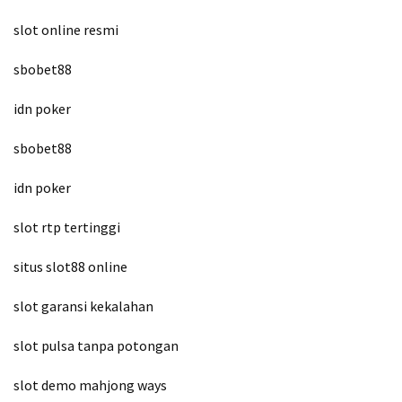
slot online resmi
sbobet88
idn poker
sbobet88
idn poker
slot rtp tertinggi
situs slot88 online
slot garansi kekalahan
slot pulsa tanpa potongan
slot demo mahjong ways