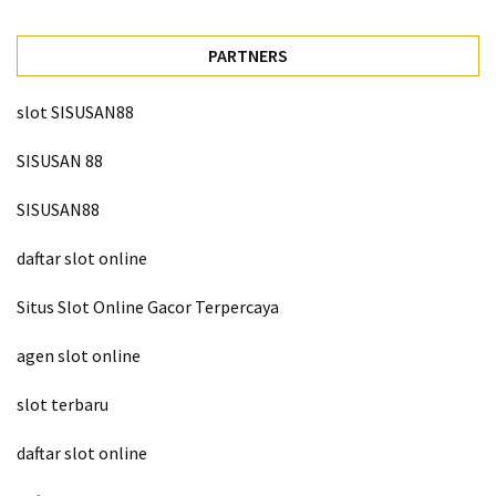
PARTNERS
slot SISUSAN88
SISUSAN 88
SISUSAN88
daftar slot online
Situs Slot Online Gacor Terpercaya
agen slot online
slot terbaru
daftar slot online