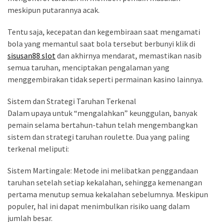
meskipun putarannya acak.
Tentu saja, kecepatan dan kegembiraan saat mengamati
bola yang memantul saat bola tersebut berbunyi klik di
sisusan88 slot
dan akhirnya mendarat, memastikan nasib
semua taruhan, menciptakan pengalaman yang
menggembirakan tidak seperti permainan kasino lainnya.
Sistem dan Strategi Taruhan Terkenal
Dalam upaya untuk “mengalahkan” keunggulan, banyak
pemain selama bertahun-tahun telah mengembangkan
sistem dan strategi taruhan roulette. Dua yang paling
terkenal meliputi:
Sistem Martingale: Metode ini melibatkan penggandaan
taruhan setelah setiap kekalahan, sehingga kemenangan
pertama menutup semua kekalahan sebelumnya. Meskipun
populer, hal ini dapat menimbulkan risiko uang dalam
jumlah besar.