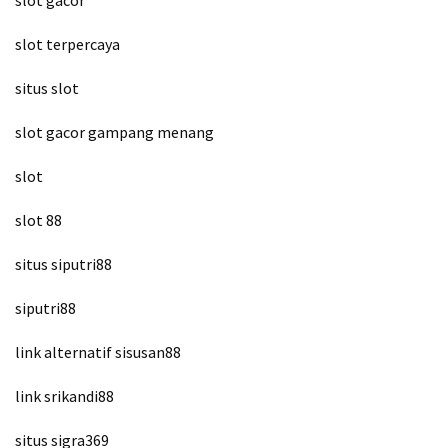
slot gacor
slot terpercaya
situs slot
slot gacor gampang menang
slot
slot 88
situs siputri88
siputri88
link alternatif sisusan88
link srikandi88
situs sigra369