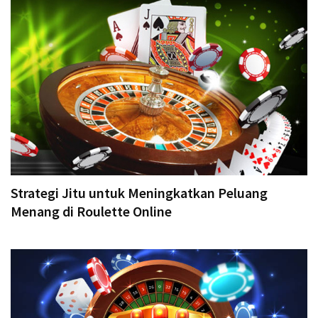
Strategi Jitu untuk Meningkatkan Peluang
Menang di Roulette Online