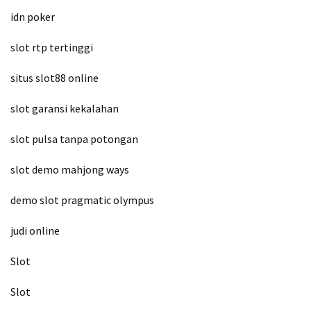
idn poker
slot rtp tertinggi
situs slot88 online
slot garansi kekalahan
slot pulsa tanpa potongan
slot demo mahjong ways
demo slot pragmatic olympus
judi online
Slot
Slot