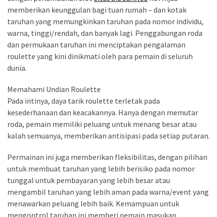
memberikan keunggulan bagi tuan rumah – dan kotak
taruhan yang memungkinkan taruhan pada nomor individu,
MOST
USED
warna, tinggi/rendah, dan banyak lagi. Penggabungan roda
CATEGORIES
dan permukaan taruhan ini menciptakan pengalaman
roulette yang kini dinikmati oleh para pemain di seluruh
Slot
dunia.
Online
(13)
Memahami Undian Roulette
Pada intinya, daya tarik roulette terletak pada
Casino
kesederhanaan dan keacakannya. Hanya dengan memutar
Online
roda, pemain memiliki peluang untuk menang besar atau
(3)
kalah semuanya, memberikan antisipasi pada setiap putaran.
SBOBET
Permainan ini juga memberikan fleksibilitas, dengan pilihan
(1)
untuk membuat taruhan yang lebih berisiko pada nomor
tunggal untuk pembayaran yang lebih besar atau
mengambil taruhan yang lebih aman pada warna/event yang
menawarkan peluang lebih baik. Kemampuan untuk
mengontrol taruhan ini memberi pemain masukan