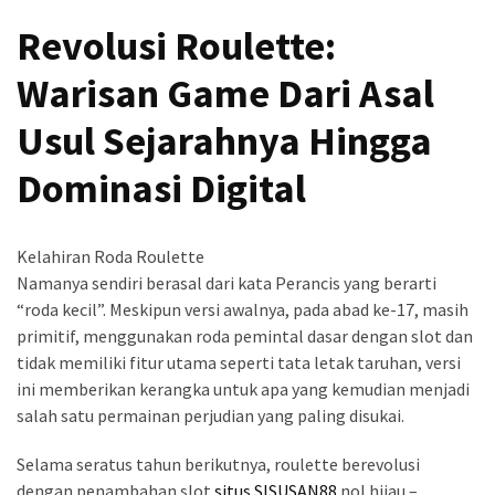
Berteknologi
Revolusi Roulette:
Tinggi
Warisan Game Dari Asal
Rahasia
Usul Sejarahnya Hingga
Situs
Slot
Dominasi Digital
Online
Gacor
Malam
Kelahiran Roda Roulette
Ini
Namanya sendiri berasal dari kata Perancis yang berarti
“roda kecil”. Meskipun versi awalnya, pada abad ke-17, masih
Daftar
primitif, menggunakan roda pemintal dasar dengan slot dan
Situs
tidak memiliki fitur utama seperti tata letak taruhan, versi
Judi
ini memberikan kerangka untuk apa yang kemudian menjadi
Slot
salah satu permainan perjudian yang paling disukai.
Gacor
Terpercaya
Selama seratus tahun berikutnya, roulette berevolusi
2024
dengan penambahan slot
situs SISUSAN88
nol hijau –