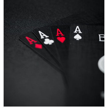
Slot
Online
Gacor
Terbaru
dengan
Jackpot
Terbesar
dan
RTP
Tertinggi
Evolusi
Slot
Online:
Dari
Gulungan
Klasik
ke
Petualangan