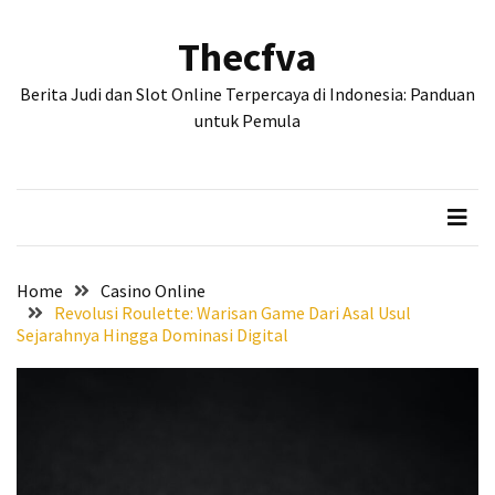
Skip
Skip
to
to
Thecfva
content
content
POS-
Berita Judi dan Slot Online Terpercaya di Indonesia: Panduan
POS
TERBARU
untuk Pemula
Cara
Mudah
Daftar
di
Situs
Home
Casino Online
Slot
Revolusi Roulette: Warisan Game Dari Asal Usul
Online
Sejarahnya Hingga Dominasi Digital
Resmi
dan
Menang
Besar
Bocoran