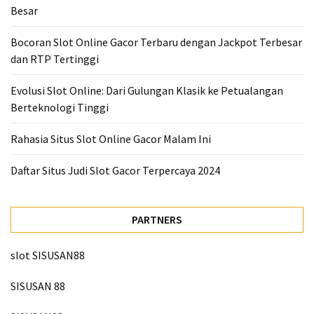
Besar
Bocoran Slot Online Gacor Terbaru dengan Jackpot Terbesar
dan RTP Tertinggi
Evolusi Slot Online: Dari Gulungan Klasik ke Petualangan
Berteknologi Tinggi
Rahasia Situs Slot Online Gacor Malam Ini
Daftar Situs Judi Slot Gacor Terpercaya 2024
PARTNERS
slot SISUSAN88
SISUSAN 88