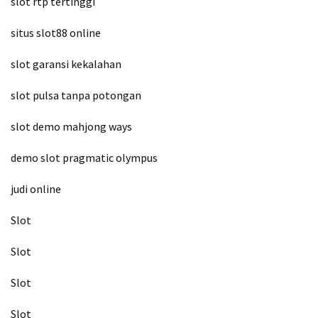
slot rtp tertinggi
situs slot88 online
slot garansi kekalahan
slot pulsa tanpa potongan
slot demo mahjong ways
demo slot pragmatic olympus
judi online
Slot
Slot
Slot
Slot