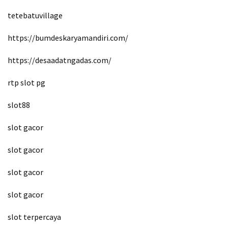
tetebatuvillage
https://bumdeskaryamandiri.com/
https://desaadatngadas.com/
rtp slot pg
slot88
slot gacor
slot gacor
slot gacor
slot gacor
slot terpercaya