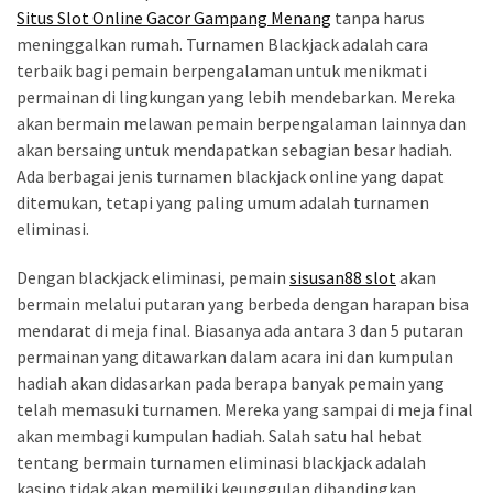
Situs Slot Online Gacor Gampang Menang
tanpa harus
Berteknologi
meninggalkan rumah. Turnamen Blackjack adalah cara
Tinggi
terbaik bagi pemain berpengalaman untuk menikmati
permainan di lingkungan yang lebih mendebarkan. Mereka
Rahasia
akan bermain melawan pemain berpengalaman lainnya dan
Situs
akan bersaing untuk mendapatkan sebagian besar hadiah.
Slot
Ada berbagai jenis turnamen blackjack online yang dapat
Online
ditemukan, tetapi yang paling umum adalah turnamen
Gacor
eliminasi.
Malam
Ini
Dengan blackjack eliminasi, pemain
sisusan88 slot
akan
bermain melalui putaran yang berbeda dengan harapan bisa
Daftar
mendarat di meja final. Biasanya ada antara 3 dan 5 putaran
Situs
permainan yang ditawarkan dalam acara ini dan kumpulan
Judi
hadiah akan didasarkan pada berapa banyak pemain yang
Slot
telah memasuki turnamen. Mereka yang sampai di meja final
Gacor
akan membagi kumpulan hadiah. Salah satu hal hebat
Terpercaya
tentang bermain turnamen eliminasi blackjack adalah
2024
kasino tidak akan memiliki keunggulan dibandingkan